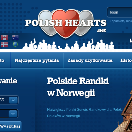
Zapamiętaj mni
to
Najczęstsze pytania
Zasady użytkowania
Histo
Polskie Randki
wanie
w Norwegii
:
Największy Polski Serwis Randkowy dla Polek i
Polaków w Norwegii.
Wyszukaj