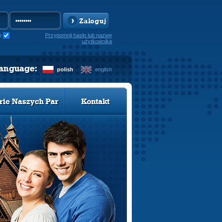
Zaloguj
e
Przypomnij hasło lub nazwę
użytkownika
language:
polish
english
rie Naszych Par
Kontakt