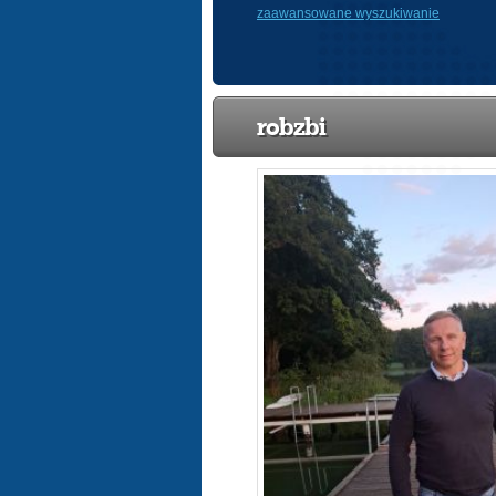
zaawansowane wyszukiwanie
robzbi