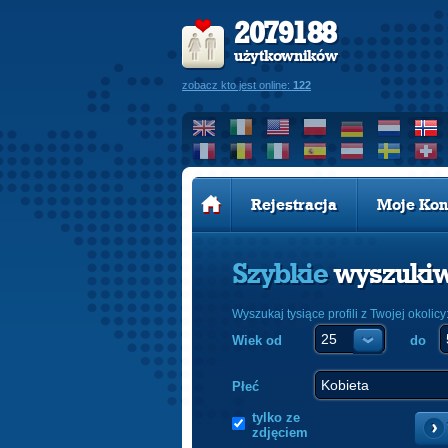
2079188
użytkowników
zobacz kto jest online:
122
Rejestracja
Moje Kon
Szybkie
wyszuki
Wyszukaj tysiące profili z Twojej okolicy
Wiek od
do
Płeć
tylko ze
zdjęciem