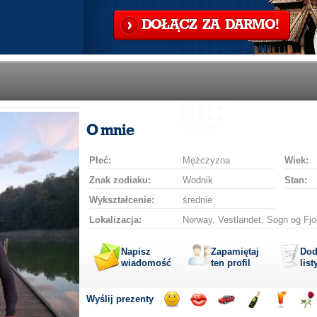
DOŁĄCZ ZA DARMO!
O mnie
Płeć:
Mężczyzna
Wiek:
Znak zodiaku:
Wodnik
Stan:
Wykształcenie:
średnie
Lokalizacja:
Norway, Vestlandet, Sogn og Fjo
Napisz
Zapamiętaj
Dod
wiadomość
ten profil
list
Wyślij prezenty
Wyślij
Wyślij
Przejażdżka
Wyślij
Wyślij
Wyś