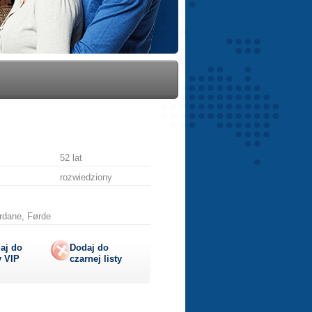
52 lat
rozwiedziony
rdane, Førde
aj do
Dodaj do
y
VIP
czarnej listy
lij