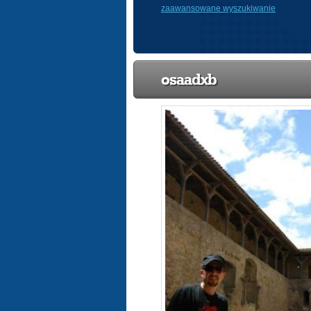
zaawansowane wyszukiwanie
osaadxb