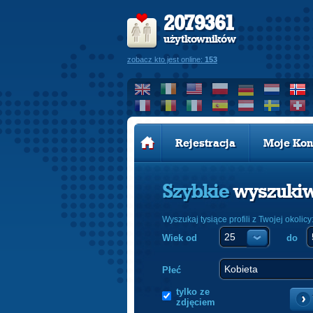
2079361
użytkowników
zobacz kto jest online:
153
Rejestracja
Moje Kon
Szybkie
wyszuki
Wyszukaj tysiące profili z Twojej okolicy
Wiek od
do
Płeć
tylko ze
zdjęciem