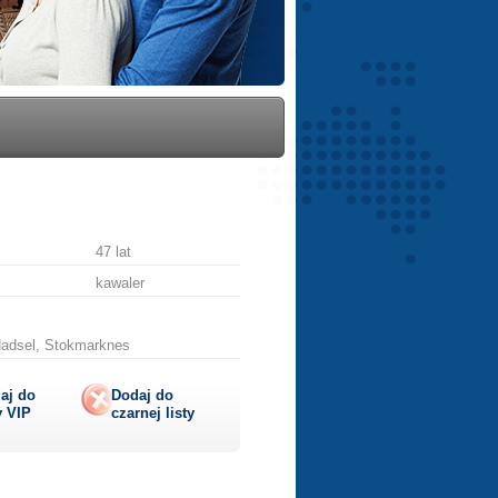
47 lat
kawaler
Hadsel, Stokmarknes
aj do
Dodaj do
y
VIP
czarnej listy
lij