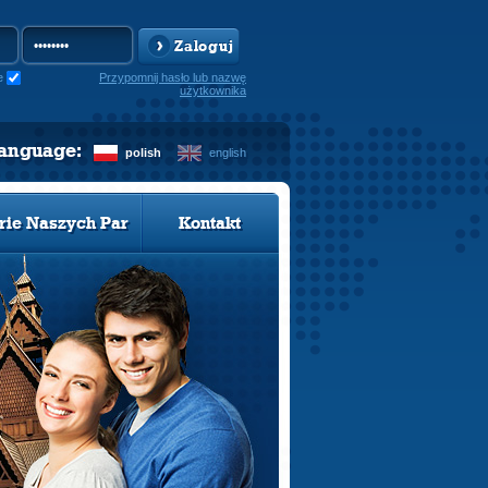
Zaloguj
e
Przypomnij hasło lub nazwę
użytkownika
language:
polish
english
rie Naszych Par
Kontakt