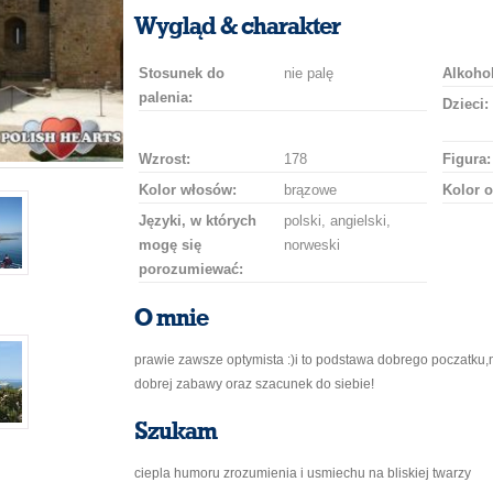
uśmiech
buziaka
samochodem
szampana
drinka
róż
Wygląd & charakter
Stosunek do
nie palę
Alkohol
palenia:
Dzieci:
Wzrost:
178
Figura:
Kolor włosów:
brązowe
Kolor o
Języki, w których
polski, angielski,
mogę się
norweski
porozumiewać:
O mnie
prawie zawsze optymista :)i to podstawa dobrego poczatku,
dobrej zabawy oraz szacunek do siebie!
Szukam
ciepla humoru zrozumienia i usmiechu na bliskiej twarzy