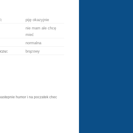
ę
:
piję okazyjnie
nie mam ale chcę
mieć
normalna
czu:
brązowy
nastepnie humor i na poczatek chec