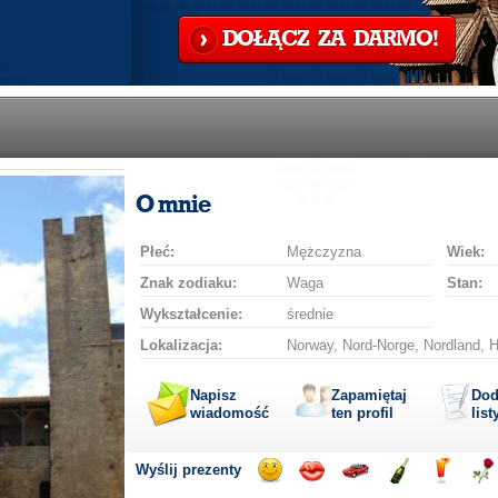
DOŁĄCZ ZA DARMO!
O mnie
Płeć:
Mężczyzna
Wiek:
Znak zodiaku:
Waga
Stan:
Wykształcenie:
średnie
Lokalizacja:
Norway, Nord-Norge, Nordland, 
Napisz
Zapamiętaj
Dod
wiadomość
ten profil
list
Wyślij prezenty
Wyślij
Wyślij
Przejażdżka
Wyślij
Wyślij
Wyś