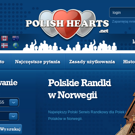
Zapamiętaj mni
to
Najczęstsze pytania
Zasady użytkowania
Histo
Polskie Randki
wanie
w Norwegii
:
Największy Polski Serwis Randkowy dla Polek i
Polaków w Norwegii.
Wyszukaj