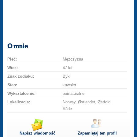
O mnie
Płeć:
Mężczyzna
Wiek:
47 lat
Znak zodiaku:
Byk
Stan:
kawaler
Wykształcenie:
pomaturalne
Lokalizacja:
Norway, Østlandet, Østfold,
Råde
Napisz wiadomość
Zapamiętaj ten profil