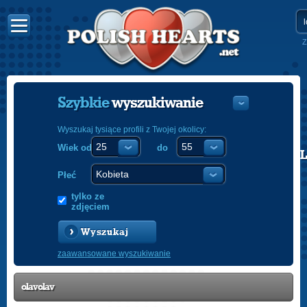
Z
Szybkie
wyszukiwanie
Wyszukaj tysiące profili z Twojej okolicy:
Wiek od
do
POLISH
ENGLISH
Płeć
tylko ze
zdjęciem
Wyszukaj
zaawansowane wyszukiwanie
olavolav