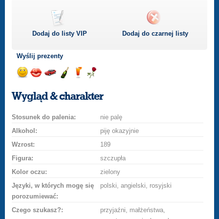
Dodaj do listy
VIP
Dodaj do czarnej listy
Wyślij prezenty
Wyślij
Wyślij
Przejażdżka
Wyślij
Wyślij
Wyślij
uśmiech
buziaka
samochodem
szampana
drinka
różę
Wygląd & charakter
Stosunek do palenia:
nie palę
Alkohol:
piję okazyjnie
Wzrost:
189
Figura:
szczupła
Kolor oczu:
zielony
Języki, w których mogę się
polski, angielski, rosyjski
porozumiewać:
Czego szukasz?:
przyjaźni, małżeństwa,