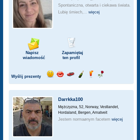
Spontaniczna, otwarta i ciekawa świata.
Lubię śmiech,...
więcej
Napisz
Zapamiętaj
wiadomość
ten profil
Wyślij prezenty
Wyślij
Wyślij
Przejażdżka
Wyślij
Wyślij
Wyślij
uśmiech
buziaka
samochodem
szampana
drinka
różę
Darrkka100
Mężczyzna, 52,
Norway, Vestlandet,
Hordaland, Bergen, Arnatveit
Jestem normaønym facetem
więcej