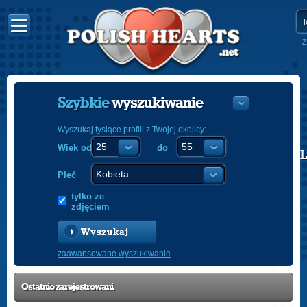
Z
Szybkie
wyszukiwanie
Wyszukaj tysiące profili z Twojej okolicy:
Wiek od
do
POLISH
ENGLISH
Płeć
tylko ze
zdjęciem
Wyszukaj
zaawansowane wyszukiwanie
Ostatnio
zarejestrowani