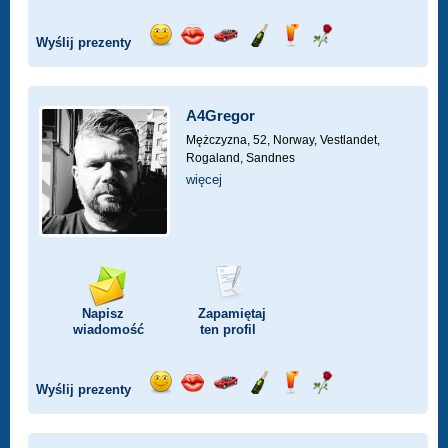
Wyślij prezenty
Wyślij
Wyślij
Przejażdżka
Wyślij
Wyślij
Wyślij
uśmiech
buziaka
samochodem
szampana
drinka
różę
A4Gregor
Mężczyzna, 52,
Norway, Vestlandet,
Rogaland, Sandnes
więcej
Napisz
Zapamiętaj
wiadomość
ten profil
Wyślij prezenty
Wyślij
Wyślij
Przejażdżka
Wyślij
Wyślij
Wyślij
uśmiech
buziaka
samochodem
szampana
drinka
różę