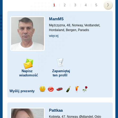
1
|
2
|
3
|
4
|
5
>
MamM5
Mężczyzna, 48,
Norway, Vestlandet,
Hordaland, Bergen, Paradis
więcej
Napisz
Zapamiętaj
wiadomość
ten profil
Wyślij prezenty
Wyślij
Wyślij
Przejażdżka
Wyślij
Wyślij
Wyślij
uśmiech
buziaka
samochodem
szampana
drinka
różę
Pattkaa
Kobieta, 47,
Norway, Østlandet, Oslo