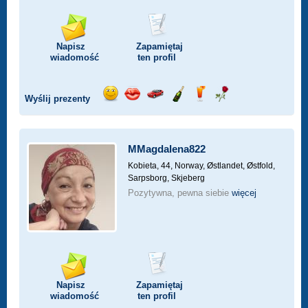
Napisz
Zapamiętaj
wiadomość
ten profil
Wyślij prezenty
Wyślij
Wyślij
Przejażdżka
Wyślij
Wyślij
Wyślij
uśmiech
buziaka
samochodem
szampana
drinka
różę
MMagdalena822
Kobieta, 44,
Norway, Østlandet, Østfold,
Sarpsborg, Skjeberg
Pozytywna, pewna siebie
więcej
Napisz
Zapamiętaj
wiadomość
ten profil