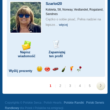
Szarlot20
Kobieta, 58,
Norway, Vestlandet, Rogaland,
Sandnes
Ciężko o sobie pisać, Pełna nadziei na
lepsze...
więcej
Napisz
Zapamiętaj
wiadomość
ten profil
Wyślij prezenty
Wyślij
Wyślij
Przejażdżka
Wyślij
Wyślij
Wyślij
uśmiech
buziaka
samochodem
szampana
drinka
różę
1
|
2
|
3
|
4
|
5
>
Copyrights © Polskie Serca : Polish Hearts :
Polskie Randki
:
Polski Serwis
Randkowy
dla Polek i Polaków na emigracji.