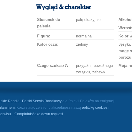
uśmiech
buziaka
samochodem
szampana
drinka
róż
Wygląd & charakter
Stosunek do
palę okazyjnie
Alkohol
palenia:
Wzrost
Figura:
normalna
Kolor 
Kolor oczu:
zielony
Języki,
mogę s
porozu
Czego szukasz?:
przyjaźni, poważnego
Moja re
związku, zabawy
lskie Randki
:
Polski Serwis Randkowy
dla Polek i Polaków na emigracji.
ulaminem
. Korzystając ze strony akceptujesz naszą
politykę cookies
i
serwisu
. |
Complaints/take down request