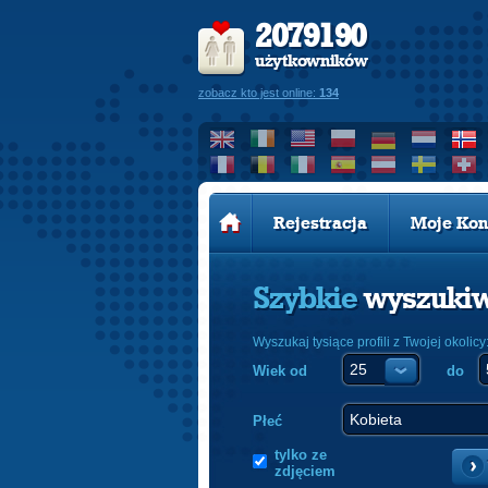
2079190
użytkowników
zobacz kto jest online:
134
Rejestracja
Moje Kon
Szybkie
wyszuki
Wyszukaj tysiące profili z Twojej okolicy
Wiek od
do
Płeć
tylko ze
zdjęciem