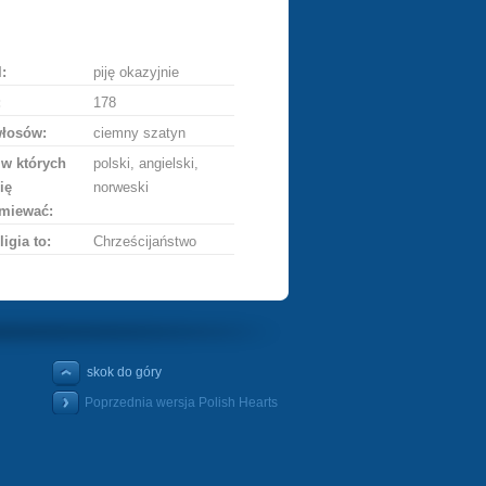
ę
:
piję okazyjnie
:
178
włosów:
ciemny szatyn
 w których
polski, angielski,
ię
norweski
miewać:
ligia to:
Chrześcijaństwo
skok do góry
Poprzednia wersja Polish Hearts