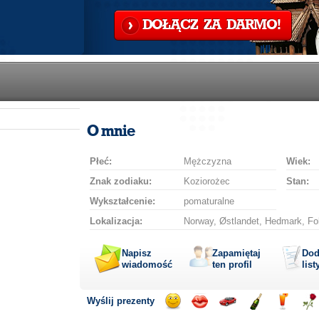
DOŁĄCZ ZA DARMO!
O mnie
Płeć:
Mężczyzna
Wiek:
Znak zodiaku:
Koziorożec
Stan:
Wykształcenie:
pomaturalne
Lokalizacja:
Norway, Østlandet, Hedmark, Fol
Napisz
Zapamiętaj
Dod
wiadomość
ten profil
list
Wyślij prezenty
Wyślij
Wyślij
Przejażdżka
Wyślij
Wyślij
Wyś