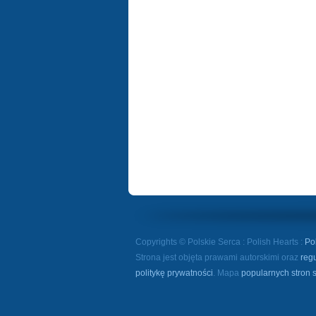
Copyrights © Polskie Serca : Polish Hearts :
Po
Strona jest objęta prawami autorskimi oraz
reg
politykę prywatności
. Mapa
popularnych stron 