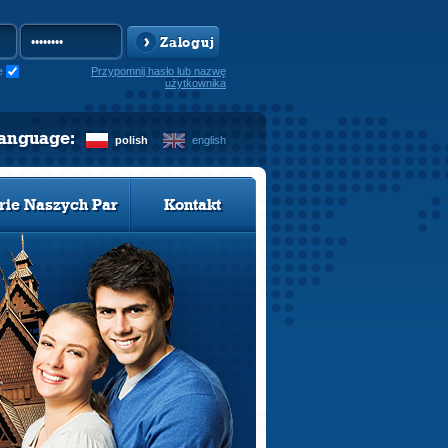
Zaloguj
e
Przypomnij hasło lub nazwę
użytkownika
language:
polish
english
rie Naszych Par
Kontakt