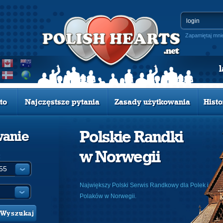
Zapamiętaj mni
to
Najczęstsze pytania
Zasady użytkowania
Histo
Polskie Randki
wanie
w Norwegii
:
Największy Polski Serwis Randkowy dla Polek i
Polaków w Norwegii.
Wyszukaj