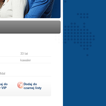
33 lat
kawaler
ldal
aj do
Dodaj do
y
VIP
czarnej listy
lij