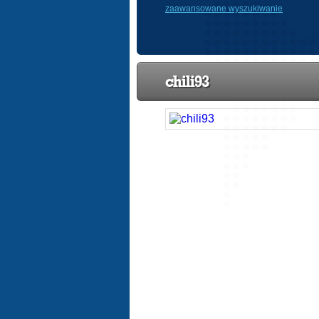
zaawansowane wyszukiwanie
chili93