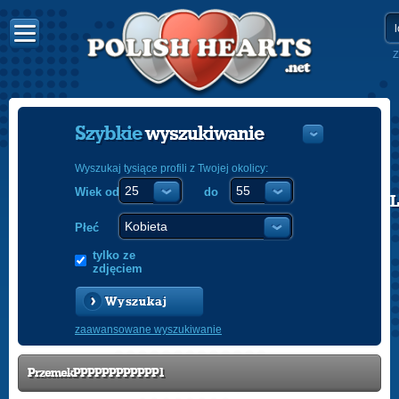
Z
Szybkie
wyszukiwanie
Wyszukaj tysiące profili z Twojej okolicy:
Wiek od
do
POLISH
ENGLISH
Płeć
tylko ze
zdjęciem
Wyszukaj
zaawansowane wyszukiwanie
PrzemekPPPPPPPPPPPP1