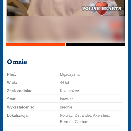
O mnie
Płeć:
Mężczyzna
Wiek:
44 lat
Znak zodiaku:
Koziorożec
Stan:
kawaler
Wykształcenie:
średnie
Lokalizacja:
Norway, Østlandet, Akershus,
Bærum, Gjettum