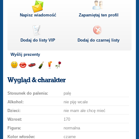
Napisz wiadomość
Zapamiętaj ten profil
Dodaj do listy
VIP
Dodaj do czarnej listy
Wyślij prezenty
Wyślij
Wyślij
Przejażdżka
Wyślij
Wyślij
Wyślij
uśmiech
buziaka
samochodem
szampana
drinka
różę
Wygląd & charakter
Stosunek do palenia:
palę
Alkohol:
nie piję wcale
Dzieci:
nie mam ale chcę mieć
Wzrost:
170
Figura:
normalna
Kolor włosów:
czarne