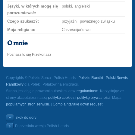
Języki, w których mogę się
polski, angielski
porozumiewać:
Czego szukasz?:
przyjaźni, poważnego związku
Moja religia to:
Chrześcijaństwo
O mnie
Poznasz to się Przekonasz
Copyrights © Polskie Serca : Polish Hearts :
Polskie Randki
:
Polski Serwis
Randkowy
dla Polek i Polaków na emigracji.
Strona jest objęta prawami autorskimi oraz
regulaminem
. Korzystając ze
strony akceptujesz naszą
politykę cookies
i
politykę prywatności
. Mapa
popularnych stron serwisu
. |
Complaints/take down request
skok do góry
Poprzednia wersja Polish Hearts