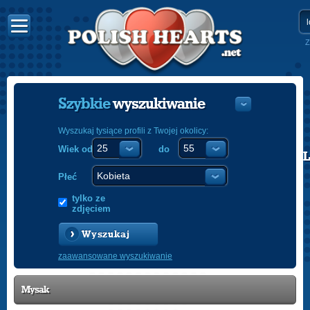
Z
Szybkie
wyszukiwanie
Wyszukaj tysiące profili z Twojej okolicy:
Wiek od
do
POLISH
ENGLISH
Płeć
tylko ze
zdjęciem
Wyszukaj
zaawansowane wyszukiwanie
Mysak