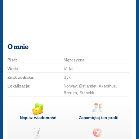
O mnie
Płeć:
Mężczyzna
Wiek:
41 lat
Znak zodiaku:
Byk
Lokalizacja:
Norway, Østlandet, Akershus,
Bærum, Stabekk
Napisz wiadomość
Zapamiętaj ten profil