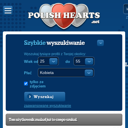
Z
Szybkie
wyszukiwanie
Wyszukaj tysiące profili z Twojej okolicy:
Wiek od
do
POLISH
ENGLISH
Płeć
tylko ze
zdjęciem
Wyszukaj
zaawansowane wyszukiwanie
Ten użytkownik znalazł już to czego szukał.