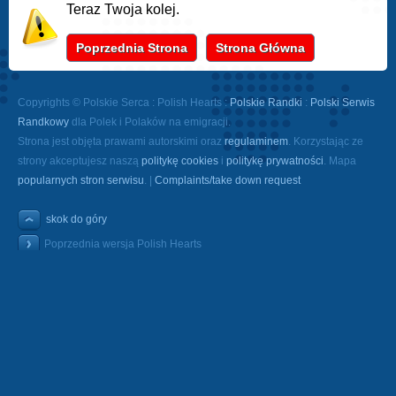
Teraz Twoja kolej.
Poprzednia Strona
Strona Główna
Copyrights © Polskie Serca : Polish Hearts :
Polskie Randki
:
Polski Serwis
Randkowy
dla Polek i Polaków na emigracji.
Strona jest objęta prawami autorskimi oraz
regulaminem
. Korzystając ze
strony akceptujesz naszą
politykę cookies
i
politykę prywatności
. Mapa
popularnych stron serwisu
. |
Complaints/take down request
skok do góry
Poprzednia wersja Polish Hearts