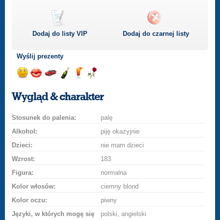
Dodaj do listy
VIP
Dodaj do czarnej listy
Wyślij prezenty
Wyślij
Wyślij
Przejażdżka
Wyślij
Wyślij
Wyślij
uśmiech
buziaka
samochodem
szampana
drinka
różę
Wygląd & charakter
Stosunek do palenia:
palę
Alkohol:
piję okazyjnie
Dzieci:
nie mam dzieci
Wzrost:
183
Figura:
normalna
Kolor włosów:
ciemny blond
Kolor oczu:
piwny
Języki, w których mogę się
polski, angielski