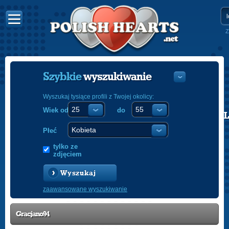
Z
Szybkie
wyszukiwanie
Wyszukaj tysiące profili z Twojej okolicy:
Wiek od
do
POLISH
ENGLISH
Płeć
tylko ze
zdjęciem
Wyszukaj
zaawansowane wyszukiwanie
Gracjano94