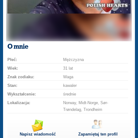
O mnie
Płeć:
Mężczyzna
Wiek:
31 lat
Znak zodiaku:
Waga
Stan:
kawaler
Wykształcenie:
średnie
Lokalizacja:
Norway, Midt-Norge, Sør-
Trøndelag, Trondheim
Napisz wiadomość
Zapamiętaj ten profil