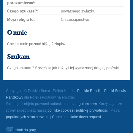
porozumiewać:
Czego szukasz?:
poważnego związku
Moja religia to:
Chrześcijaństwo
O mnie
Chcesz mnie poznać bliżej ? Napisz
Szukam
Czego szukam ? Szczęścia jak każdy i tej wymazonej drugiej połówki
Copyrights © Polskie Serca : Polish Hearts :
Polskie Randki
:
Polski Serwis
Randkowy
dla Polek i Polaków na emigracji.
Strona jest objęta prawami autorskimi oraz
regulaminem
. Korzystając ze
strony akceptujesz naszą
politykę cookies
i
politykę prywatności
. Mapa
popularnych stron serwisu
. |
Complaints/take down request
skok do góry