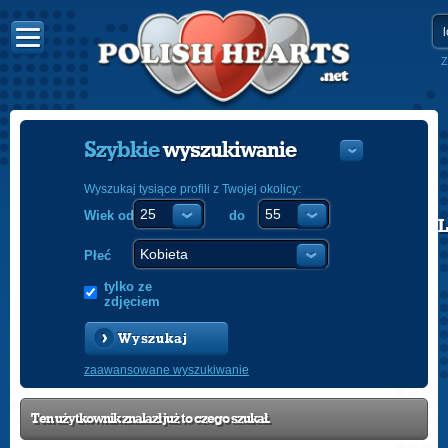
Z
Szybkie
wyszukiwanie
Wyszukaj tysiące profili z Twojej okolicy:
Wiek od
do
POLISH
ENGLISH
Płeć
tylko ze
zdjęciem
Wyszukaj
zaawansowane wyszukiwanie
Ten użytkownik znalazł już to czego szukał.