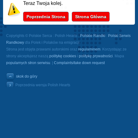
Teraz Twoja kolej.
Poprzednia Strona
Strona Główna
Copyrights © Polskie Serca : Polish Hearts :
Polskie Randki
:
Polski Serwis
Randkowy
dla Polek i Polaków na emigracji.
Strona jest objęta prawami autorskimi oraz
regulaminem
. Korzystając ze
strony akceptujesz naszą
politykę cookies
i
politykę prywatności
. Mapa
popularnych stron serwisu
. |
Complaints/take down request
skok do góry
Poprzednia wersja Polish Hearts