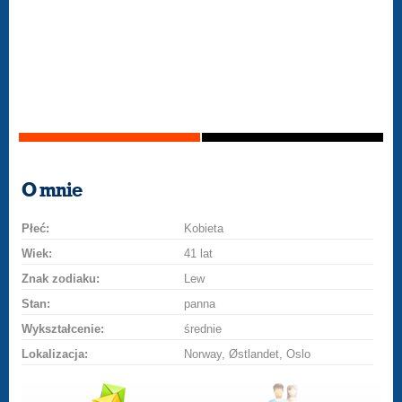
O mnie
Płeć:
Kobieta
Wiek:
41 lat
Znak zodiaku:
Lew
Stan:
panna
Wykształcenie:
średnie
Lokalizacja:
Norway, Østlandet, Oslo