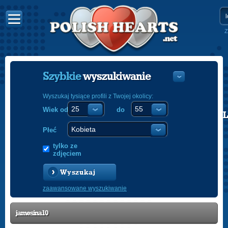
Z
Szybkie
wyszukiwanie
Wyszukaj tysiące profili z Twojej okolicy:
Wiek od
do
POLISH
ENGLISH
Płeć
tylko ze
zdjęciem
Wyszukaj
zaawansowane wyszukiwanie
jamesina10