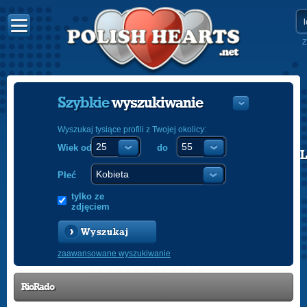
Z
Szybkie
wyszukiwanie
Wyszukaj tysiące profili z Twojej okolicy:
Wiek od
do
POLISH
ENGLISH
Płeć
tylko ze
zdjęciem
Wyszukaj
zaawansowane wyszukiwanie
RioRado