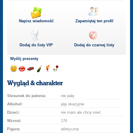
Napisz wiadomość
Zapamiętaj ten profil
Dodaj do listy
VIP
Dodaj do czarnej listy
Wyślij prezenty
Wyślij
Wyślij
Przejażdżka
Wyślij
Wyślij
Wyślij
uśmiech
buziaka
samochodem
szampana
drinka
różę
Wygląd & charakter
Stosunek do palenia:
nie palę
Alkohol:
piję okazyjnie
Dzieci:
nie mam ale chcę mieć
Wzrost:
176
Figura:
atletyczna