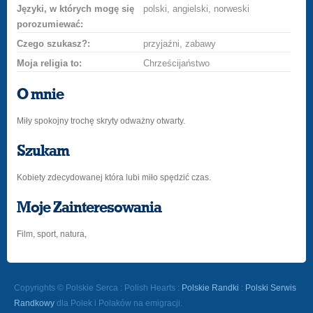
Języki, w których mogę się
polski, angielski, norweski
porozumiewać:
Czego szukasz?:
przyjaźni, zabawy
Moja religia to:
Chrześcijaństwo
O mnie
Miły spokojny trochę skryty odważny otwarty.
Szukam
Kobiety zdecydowanej która lubi miło spędzić czas.
Moje Zainteresowania
Film, sport, natura,
Copyrights © Polskie Serca : Polish Hearts :
Polskie Randki
:
Polski Serwis
Randkowy
dla Polek i Polaków na emigracji.