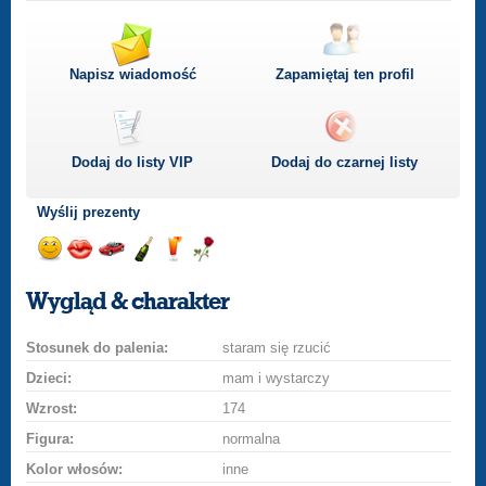
Napisz wiadomość
Zapamiętaj ten profil
Dodaj do listy
VIP
Dodaj do czarnej listy
Wyślij prezenty
Wyślij
Wyślij
Przejażdżka
Wyślij
Wyślij
Wyślij
uśmiech
buziaka
samochodem
szampana
drinka
różę
Wygląd & charakter
Stosunek do palenia:
staram się rzucić
Dzieci:
mam i wystarczy
Wzrost:
174
Figura:
normalna
Kolor włosów:
inne