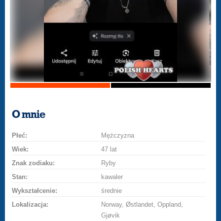
O mnie
Płeć:
Mężczyzna
Wiek:
47 lat
Znak zodiaku:
Ryby
Stan:
kawaler
Wykształcenie:
średnie
Lokalizacja:
Norway, Østlandet, Oppland,
Gjøvik