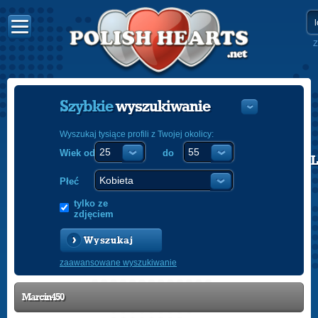
Z
Szybkie
wyszukiwanie
Wyszukaj tysiące profili z Twojej okolicy:
Wiek od
do
POLISH
ENGLISH
Płeć
tylko ze
zdjęciem
Wyszukaj
zaawansowane wyszukiwanie
Marcin450